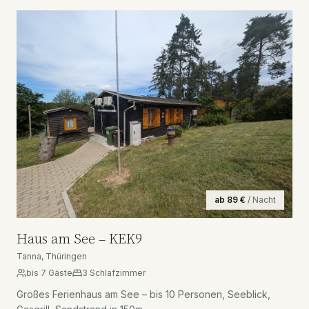
ab
89
€
/ Nacht
Haus am See – KEK9
Tanna, Thüringen
bis
7
Gäste
3
Schlafzimmer
Großes Ferienhaus am See – bis 10 Personen, Seeblick,